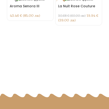
РАЗПР
-35%
-1
ОДАДЕ
Aroma Senora III
La Nuit Rose Couture
НО
Р
О
43.46 € (85.00 лв)
19.94 €
30.68 € (60.00 лв)
(39.00 лв)
R
G
2
(