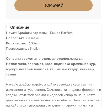
ПОРЪЧАЙ
Описание
Hayati Арабски парфюм – Eau de Parfum
Препоръка: За жени
Количество : 100 мл.
Производител: Shaikh
Основни аромати: плодов, флорален, сладък.
Нотки: личи, бергамот, роза, индийско орехче, божур,
мускус, петалия, ванилия, кашмеран, кедър, ветивер,
тамян.
Hayati е арабски парфюм, който въвежда в своя свят на
изисканост и чувственост. Съчетавайки плодови, флорални и
сладки нотки, този аромат е идеален избор за жена, която
цени нежността и елегантността в себе си. Началните нотки
на Хайати са изпъстрени с екзотичния аромат на личи и