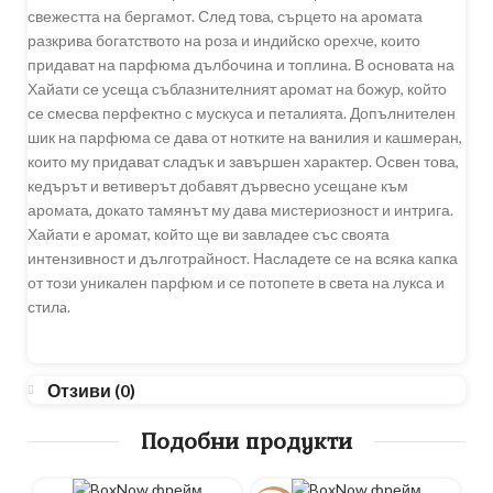
свежестта на бергамот. След това, сърцето на аромата
разкрива богатството на роза и индийско орехче, които
придават на парфюма дълбочина и топлина. В основата на
Хайати се усеща съблазнителният аромат на божур, който
се смесва перфектно с мускуса и петалията. Допълнителен
шик на парфюма се дава от нотките на ванилия и кашмеран,
които му придават сладък и завършен характер. Освен това,
кедърът и ветиверът добавят дървесно усещане към
аромата, докато тамянът му дава мистериозност и интрига.
Хайати е аромат, който ще ви завладее със своята
интензивност и дълготрайност. Насладете се на всяка капка
от този уникален парфюм и се потопете в света на лукса и
стилa.
Отзиви (0)
Подобни продукти