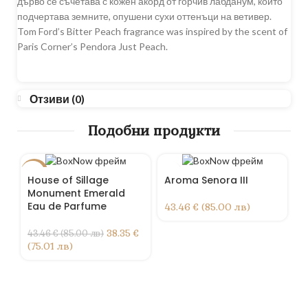
дърво се съчетава с кожен акорд от горчив лабданум, който
подчертава земните, опушени сухи оттенъци на ветивер.
Tom Ford’s Bitter Peach fragrance was inspired by the scent of
Paris Corner’s Pendora Just Peach.
Отзиви (0)
Подобни продукти
-12%
-3
House of Sillage
Aroma Senora III
Monument Emerald
Р
О
Eau de Parfume
43.46 € (85.00 лв)
38.35 €
43.46 € (85.00 лв)
(75.01 лв)
N