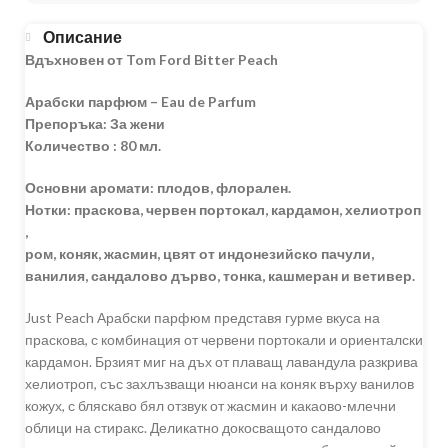
Описание
Вдъхновен от Tom Ford Bitter Peach
Арабски парфюм – Eau de Parfum
Препоръка: За жени
Количество : 80 мл.
Основни аромати: плодов, флорален.
Нотки: праскова, червен портокал, кардамон, хелиотроп
,
ром, коняк, жасмин, цвят от индонезийско пачули,
ванилия, сандалово дърво, тонка, кашмеран и ветивер.
Just Peach Арабски парфюм представя гурме вкуса на
праскова, с комбинация от червени портокали и ориенталски
кардамон. Брзият миг на дъх от плаващ лавандула разкрива
хелиотроп, със захлъзващи нюанси на коняк върху ванилов
кожух, с бляскаво бял отзвук от жасмин и какаово-млечни
облици на стиракс. Деликатно докосващото сандалово