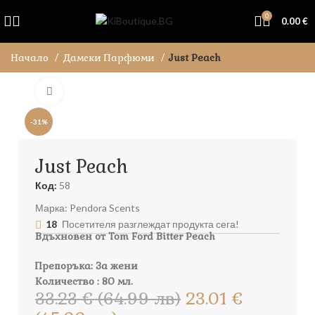
0
0.00
€
Начало
Дамски Парфюми
Just Peach
Увеличи
-31%
Just Peach
Код:
58
Марка:
Pendora Scents
18
Посетителя разглеждат продукта сега!
Вдъхновен от Tom Ford Bitter Peach
Препоръка: За жени
Количество : 80 мл.
33.23 € (64.99 лв)
23.01 €