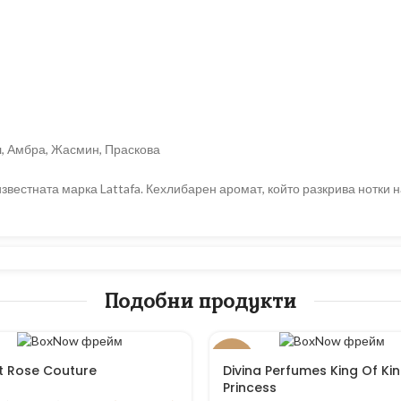
л, Амбра, Жасмин, Праскова
 известната марка Lattafa. Кехлибарен аромат, който разкрива нотки
Подобни продукти
-16%
it Rose Couture
Divina Perfumes King Of Ki
Princess