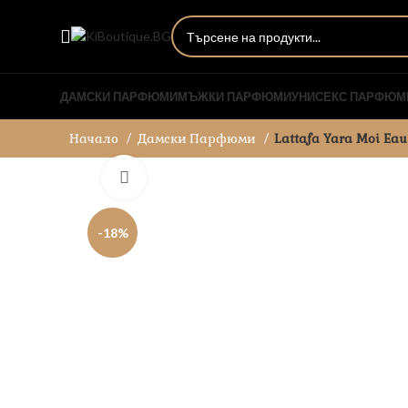
ДАМСКИ ПАРФЮМИ
МЪЖКИ ПАРФЮМИ
УНИСЕКС ПАРФЮМ
Начало
Дамски Парфюми
Lattafa Yara Moi Ea
Увеличи
-18%