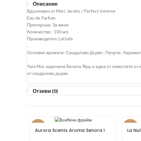
Описание
Вдъхновен от Marc Jacobs / Perfect Intense
Eau de Parfum
Препоръка: За жени
Количество : 100 мл.
Производител: Lattafa
.
Основни аромати: Сандалово Дърво , Пачули , Караме
.
Yara Moi, наречена Бялата Яра, е една от новостите от
от сандалово дърво.
Отзиви (0)
-14%
-35%
Aurora Scents Aroma Senora I
La Nu