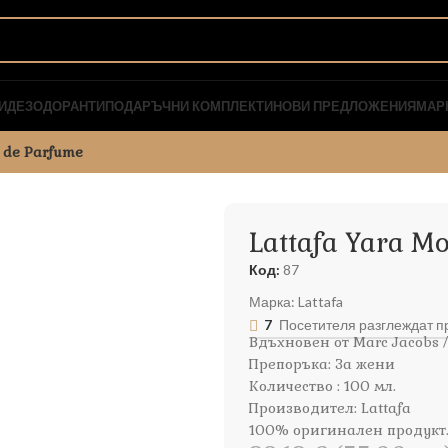
И
ДЕЗОДОРАНТИ
ПОДАРЪЧНИ КОМПЛЕКТИ
НОВИ ПРЕДЛОЖЕНИЯ
МАР
u de Parfume
Lattafa Yara M
Код:
87
Марка:
Lattafa
7
Посетителя разглеждат пр
Вдъхновен от Marc Jacobs / 
Препоръка: За жени
Количество : 100 мл.
Производител: Lattafa
100% оригинален продукт