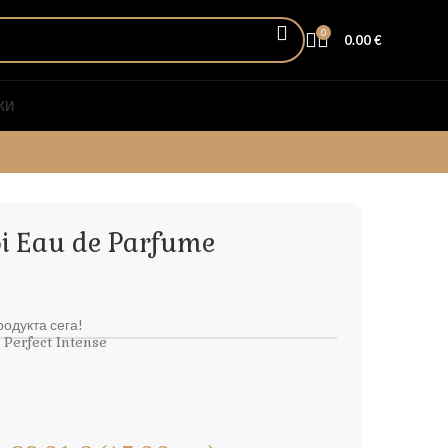
0
0.00
€
КИ
oi Eau de Parfume
одукта сега!
Perfect Intense
.