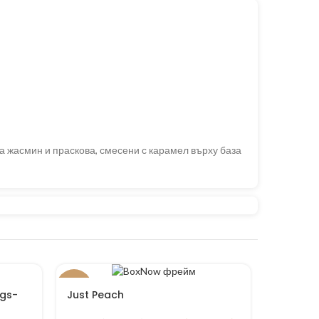
 на жасмин и праскова, смесени с карамел върху база
-31%
-18%
ngs-
Just Peach