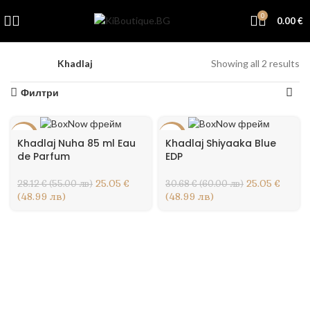
0
0.00
€
Начало
Khadlaj
Showing all 2 results
Филтри
-11%
-18%
Khadlaj Nuha 85 ml Eau
Khadlaj Shiyaaka Blue
de Parfum
EDP
25.05 €
25.05 €
28.12 € (55.00 лв)
30.68 € (60.00 лв)
(48.99 лв)
(48.99 лв)